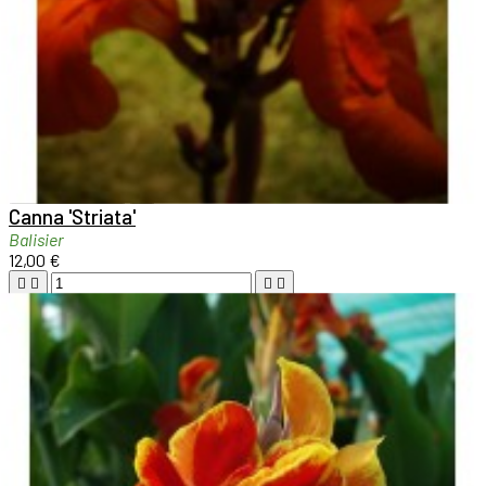

Aperçu rapide

Canna 'Striata'
Balisier
12,00 €





Ajouter au panier