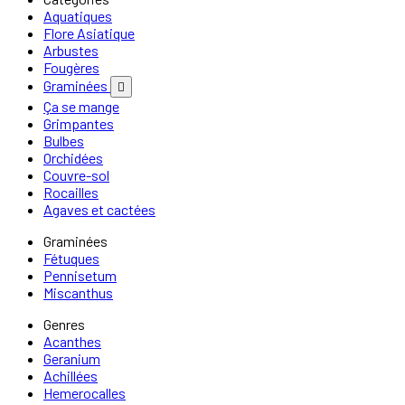
Aquatiques
Flore Asiatique
Arbustes
Fougères
Graminées

Ça se mange
Grimpantes
Bulbes
Orchidées
Couvre-sol
Rocailles
Agaves et cactées
Graminées
Fétuques
Pennisetum
Miscanthus
Genres
Acanthes
Geranium
Achillées
Hemerocalles