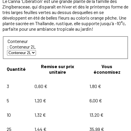
Le Canna 'Libération' est une grande plante de la famille des
Zingiberaceae, qui disparaît en hiver et dès le printemps forme de
très larges feuilles vertes au dessus desquelles en se
développent en été de belles fleurs au coloris orange pêche. Une
plante sacrée en Thaïlande, rustique, elle supporte jusqu'à -10°c,
parfaite pour une ambiance tropicale au jardin!
Conteneur
: Conteneur 2L
Remise sur prix
Vous
Quantité
unitaire
économisez
3
0,60 €
1,80 €
5
1,20 €
6,00 €
10
1,32 €
13,20 €
25
1,44 €
35,99 €