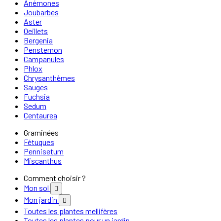
Anémones
Joubarbes
Aster
Oeillets
Bergenia
Penstemon
Campanules
Phlox
Chrysanthèmes
Sauges
Fuchsia
Sedum
Centaurea
Graminées
Fétuques
Pennisetum
Miscanthus
Comment choisir ?
Mon sol

Mon jardin

Toutes les plantes mellifères
Toutes les plantes pour un jardin