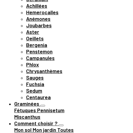
Achillées
Hemerocalles
Anémones
Joubarbes
Aster
Oeillets
Bergenia
Penstemon
Campanules
Phlox
Chrysanthèmes
Sauges
Fuchsia
Sedum
Centaurea
Graminées
Fétuques
Pennisetum
Miscanthus
Comment choisir ?
Mon sol
Mon jardin
Toutes