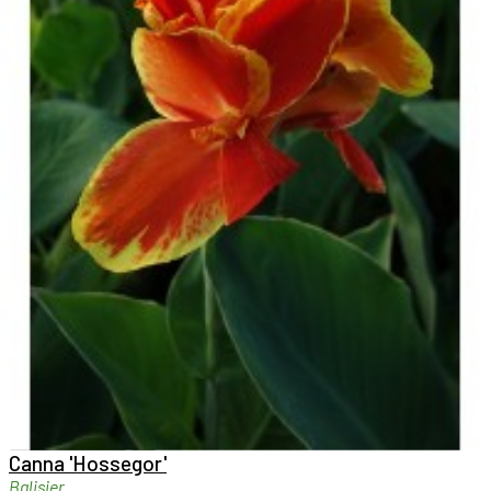

Aperçu rapide

Canna 'Hossegor'
Balisier