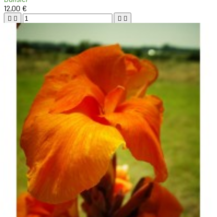
12,00 €





Ajouter au panier