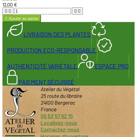
12,00 €





Ajouter au panier
LIVRAISON DES PLANTES
PRODUCTION ÉCO-RESPONSABLE
AUTHENTICITÉ VARIÉTALE
ESPACE PRO
PAIEMENT SÉCURISÉ
Atelier du Végétal
25 route du libraire
24100 Bergerac
France
05 53 57 62 15
Localisez-nous
Contactez-nous
Horaires d'ouverture