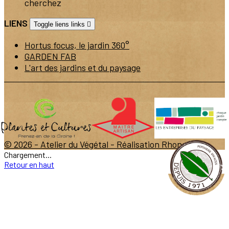
cherchez
LIENS
Toggle liens links

Hortus focus, le jardin 360°
GARDEN FAB
L'art des jardins et du paysage
© 2026 - Atelier du Végétal -
Réalisation Rhonalpcom
Chargement...
Retour en haut