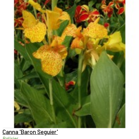

Aperçu rapide

Canna 'Baron Seguier'
Balisier