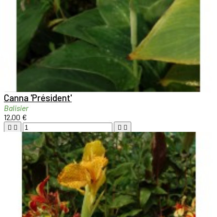

Aperçu rapide

Canna 'Président'
Balisier
12,00 €





Ajouter au panier