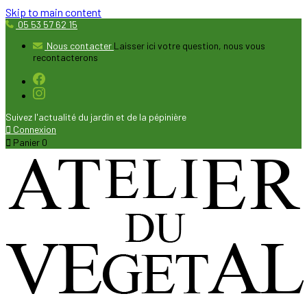
Skip to main content
05 53 57 62 15
Nous contacter
Laisser ici votre question, nous vous
recontacterons
Suivez l'actualité du jardin et de la pépinière

Connexion

Panier
0