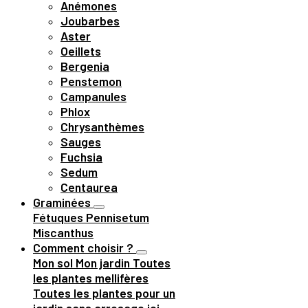
Anémones
Joubarbes
Aster
Oeillets
Bergenia
Penstemon
Campanules
Phlox
Chrysanthèmes
Sauges
Fuchsia
Sedum
Centaurea
Graminées
Fétuques
Pennisetum
Miscanthus
Comment choisir ?
Mon sol
Mon jardin
Toutes
les plantes mellifères
Toutes les plantes pour un