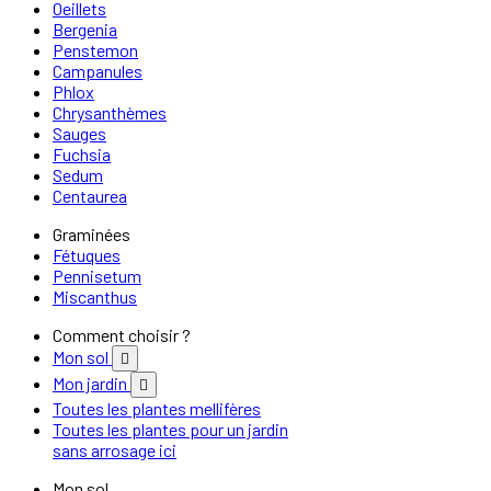
Oeillets
Bergenia
Penstemon
Campanules
Phlox
Chrysanthèmes
Sauges
Fuchsia
Sedum
Centaurea
Graminées
Fétuques
Pennisetum
Miscanthus
Comment choisir ?
Mon sol

Mon jardin

Toutes les plantes mellifères
Toutes les plantes pour un jardin
sans arrosage ici
Mon sol