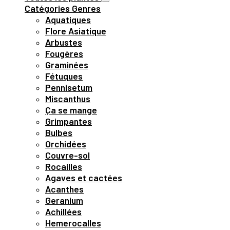
Catégories
Genres
Aquatiques
Flore Asiatique
Arbustes
Fougères
Graminées
Fétuques
Pennisetum
Miscanthus
Ça se mange
Grimpantes
Bulbes
Orchidées
Couvre-sol
Rocailles
Agaves et cactées
Acanthes
Geranium
Achillées
Hemerocalles