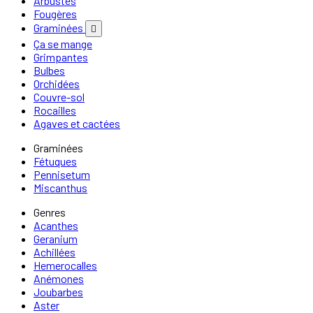
Arbustes
Fougères
Graminées

Ça se mange
Grimpantes
Bulbes
Orchidées
Couvre-sol
Rocailles
Agaves et cactées
Graminées
Fétuques
Pennisetum
Miscanthus
Genres
Acanthes
Geranium
Achillées
Hemerocalles
Anémones
Joubarbes
Aster