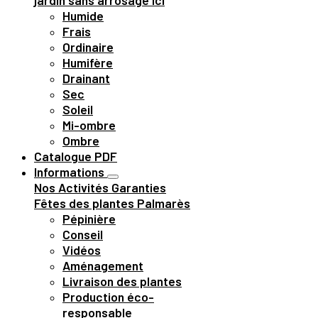
jardin sans arrosage ici
Humide
Frais
Ordinaire
Humifère
Drainant
Sec
Soleil
Mi-ombre
Ombre
Catalogue PDF
Informations
Nos Activités
Garanties
Fêtes des plantes
Palmarès
Pépinière
Conseil
Vidéos
Aménagement
Livraison des plantes
Production éco-
responsable