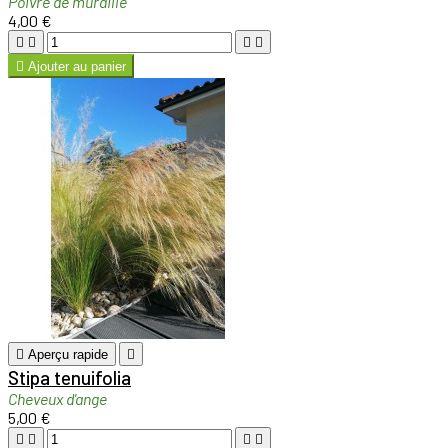
Poivre de muraille
4,00 €





Ajouter au panier

Aperçu rapide

Stipa tenuifolia
Cheveux d'ange
5,00 €



