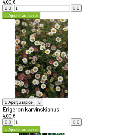
4,00 €





Ajouter au panier

Aperçu rapide

Erigeron karvinskianus
4,00 €





Ajouter au panier