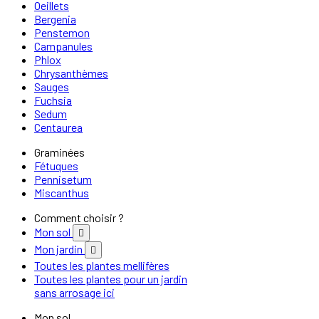
Oeillets
Bergenia
Penstemon
Campanules
Phlox
Chrysanthèmes
Sauges
Fuchsia
Sedum
Centaurea
Graminées
Fétuques
Pennisetum
Miscanthus
Comment choisir ?
Mon sol

Mon jardin

Toutes les plantes mellifères
Toutes les plantes pour un jardin
sans arrosage ici
Mon sol