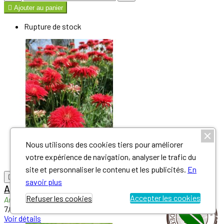

Ajouter au panier
Rupture de stock
Nous utilisons des cookies tiers pour améliorer
votre expérience de navigation, analyser le trafic du
site et personnaliser le contenu et les publicités.
En

Aperçu rapide

savoir plus
Anemone x fulgens 'Multipetala'
Accepter les cookies
Refuser les cookies
Anemone
7,00 €
Voir détails