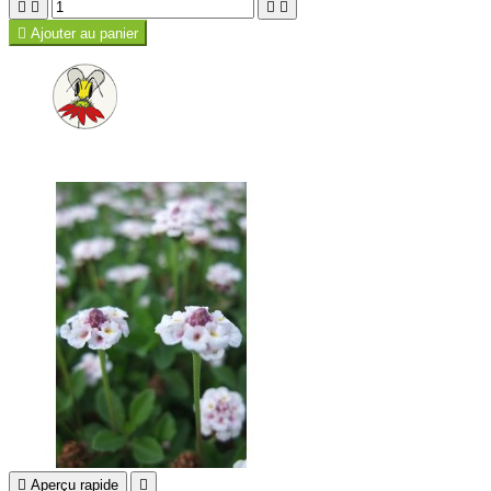





Ajouter au panier

Aperçu rapide
