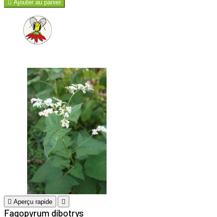

Ajouter au panier

Aperçu rapide

Fagopyrum dibotrys