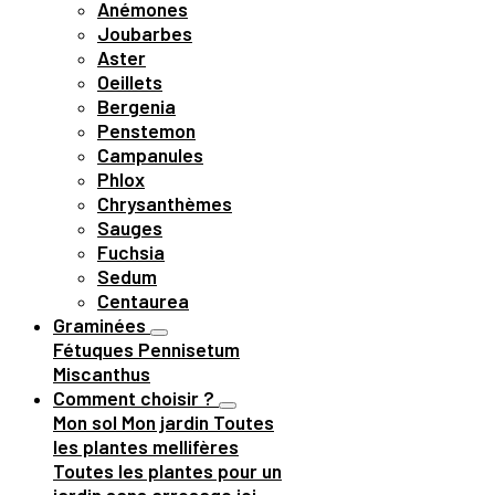
Anémones
Joubarbes
Aster
Oeillets
Bergenia
Penstemon
Campanules
Phlox
Chrysanthèmes
Sauges
Fuchsia
Sedum
Centaurea
Graminées
Fétuques
Pennisetum
Miscanthus
Comment choisir ?
Mon sol
Mon jardin
Toutes
les plantes mellifères
Toutes les plantes pour un