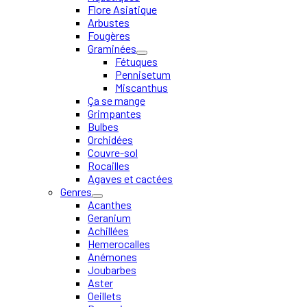
Flore Asiatique
Arbustes
Fougères
Graminées
Fétuques
Pennisetum
Miscanthus
Ça se mange
Grimpantes
Bulbes
Orchidées
Couvre-sol
Rocailles
Agaves et cactées
Genres
Acanthes
Geranium
Achillées
Hemerocalles
Anémones
Joubarbes
Aster
Oeillets