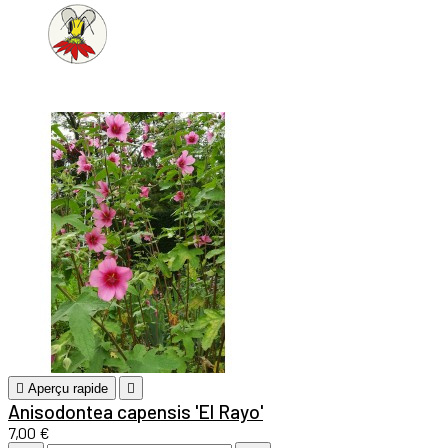

Aperçu rapide

Anisodontea capensis 'El Rayo'
7,00 €