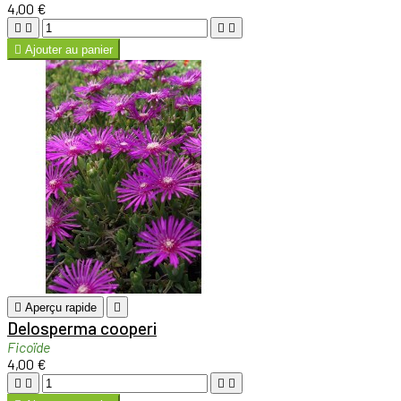
4,00 €





Ajouter au panier

Aperçu rapide

Delosperma cooperi
Ficoïde
4,00 €



