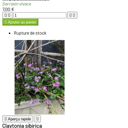
Sarrasin vivace
7,00 €





Ajouter au panier
Rupture de stock

Aperçu rapide

Claytonia sibirica