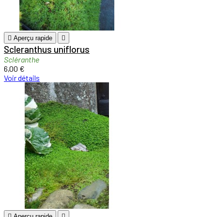

Aperçu rapide

Scleranthus uniflorus
Scléranthe
6,00 €
Voir détails

Aperçu rapide
