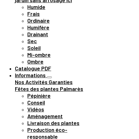
jardin sans arrosage ici
Humide
Frais
Ordinaire
Humifère
Drainant
Sec
Soleil
Mi-ombre
Ombre
Catalogue PDF
Informations
Nos Activités
Garanties
Fêtes des plantes
Palmarès
Pépinière
Conseil
Vidéos
Aménagement
Livraison des plantes
Production éco-
responsable