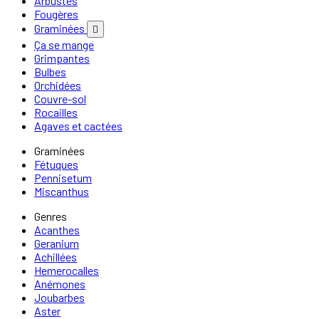
Arbustes
Fougères
Graminées

Ça se mange
Grimpantes
Bulbes
Orchidées
Couvre-sol
Rocailles
Agaves et cactées
Graminées
Fétuques
Pennisetum
Miscanthus
Genres
Acanthes
Geranium
Achillées
Hemerocalles
Anémones
Joubarbes
Aster