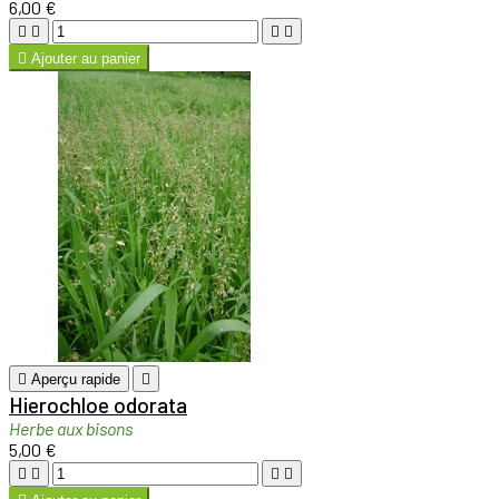
6,00 €





Ajouter au panier

Aperçu rapide

Hierochloe odorata
Herbe aux bisons
5,00 €



