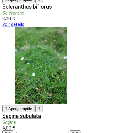
Scleranthus biflorus
Scléranthe
6,00 €
Voir détails

Aperçu rapide

Sagina subulata
Sagine
4,00 €