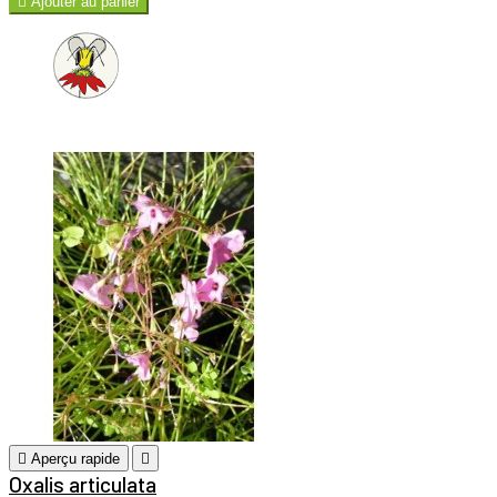

Ajouter au panier

Aperçu rapide

Oxalis articulata