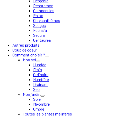
Bergenia
Penstemon
Campanules
Phlox
Chrysanthèmes
Sauges
Fuchsia
Sedum
Centaurea
Autres produits
Coup de coeur
Comment choisir ?
Mon sol
Humide
Frais
Ordinaire
Humifère
Drainant
Sec
Mon jardin
Soleil
Mi-ombre
Ombre
Toutes les plantes mellifères