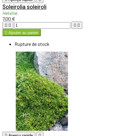
Soleirolia soleiroli
Helxine
7,00 €





Ajouter au panier
Rupture de stock

Aperçu rapide
