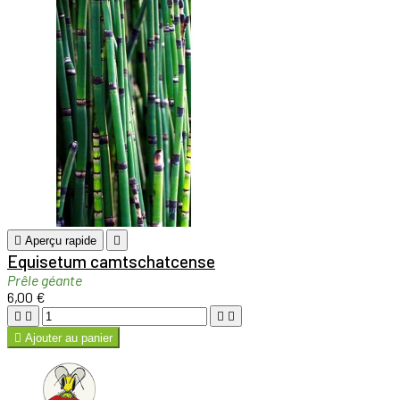

Aperçu rapide

Equisetum camtschatcense
Prêle géante
6,00 €





Ajouter au panier