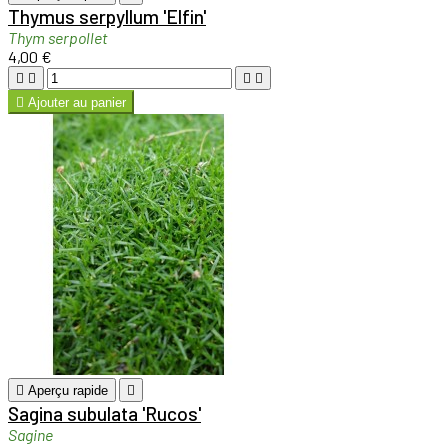
Thymus serpyllum 'Elfin'
Thym serpollet
4,00 €





Ajouter au panier

Aperçu rapide

Sagina subulata 'Rucos'
Sagine