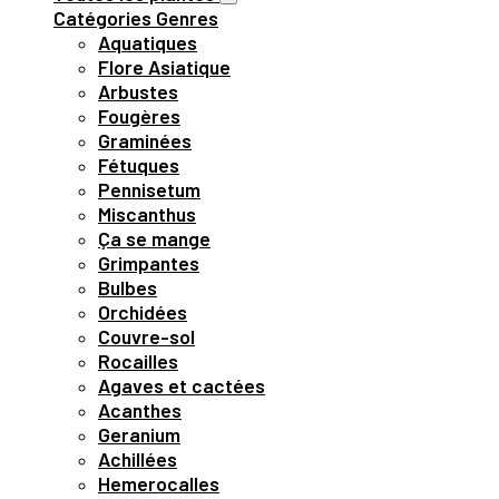
Catégories
Genres
Aquatiques
Flore Asiatique
Arbustes
Fougères
Graminées
Fétuques
Pennisetum
Miscanthus
Ça se mange
Grimpantes
Bulbes
Orchidées
Couvre-sol
Rocailles
Agaves et cactées
Acanthes
Geranium
Achillées
Hemerocalles