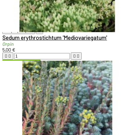

Aperçu rapide

Sedum erythrostichtum 'Mediovariegatum'
Orpin
5,00 €





Ajouter au panier