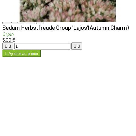

Aperçu rapide

Sedum Herbstfreude Group 'Lajos'(Autumn Charm)
Orpin
5,00 €





Ajouter au panier

Aperçu rapide

Sedum dasyphyllum fo. minor
Orpin hérissé
5,00 €





Ajouter au panier

Aperçu rapide

Sedum hybridum 'Immergrünchen'
Orpin
5,00 €