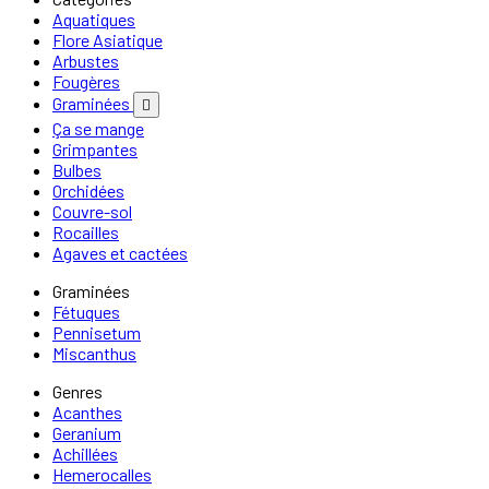
Aquatiques
Flore Asiatique
Arbustes
Fougères
Graminées

Ça se mange
Grimpantes
Bulbes
Orchidées
Couvre-sol
Rocailles
Agaves et cactées
Graminées
Fétuques
Pennisetum
Miscanthus
Genres
Acanthes
Geranium
Achillées
Hemerocalles