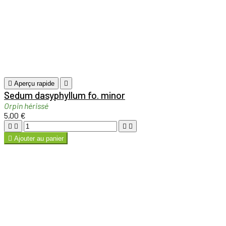





Ajouter au panier

Aperçu rapide

Sedum 'Joyce Henderson'
Orpin
5,00 €





Ajouter au panier

Aperçu rapide

Sedum kamtschaticum
Orpin du Kamtchatka
5,00 €