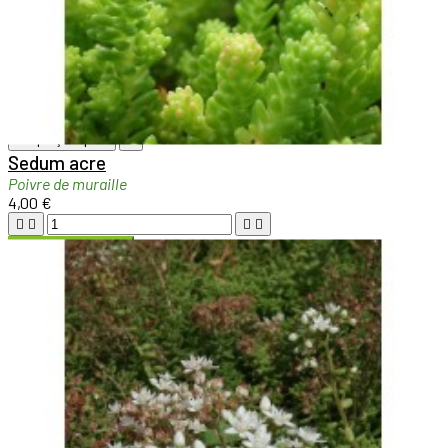

Aperçu rapide

Sedum acre
Poivre de muraille
4,00 €





Ajouter au panier