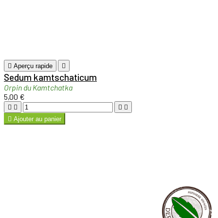

Aperçu rapide

Sedum 'Ruby Glow'
Orpin
5,00 €





Ajouter au panier

Aperçu rapide

Sedum rupestre 'Angelina'
Orpin
5,00 €





Ajouter au panier