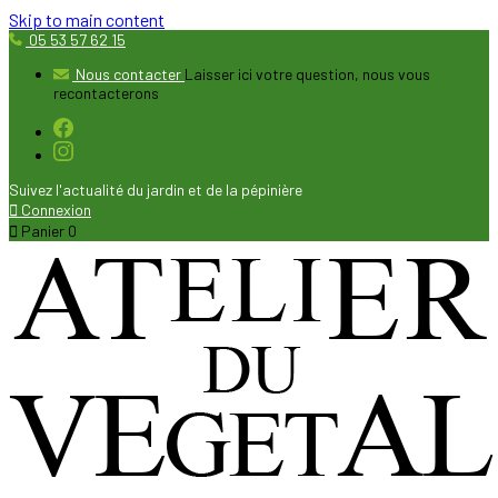
Skip to main content
05 53 57 62 15
Nous contacter
Laisser ici votre question, nous vous
recontacterons
Suivez l'actualité du jardin et de la pépinière

Connexion

Panier
0