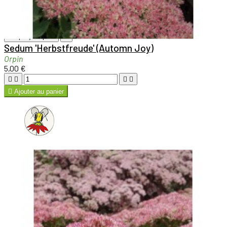

Aperçu rapide

Sedum 'Herbstfreude' (Automn Joy)
Orpin
5,00 €





Ajouter au panier