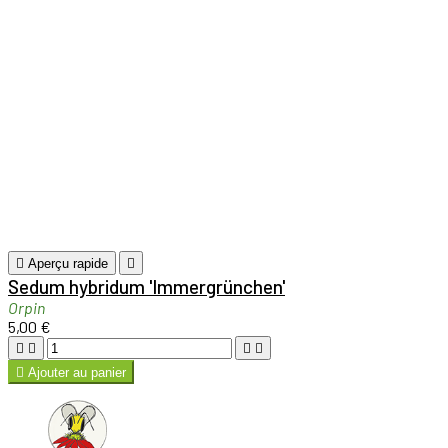





Ajouter au panier

Aperçu rapide

Sedum kamtschaticum var. floriferum
'Weihenstephaner Gold'
Orpin
4,00 €





Ajouter au panier

Aperçu rapide

Sedum kamtschaticum 'Variegatum'
Orpin
4,00 €





Ajouter au panier