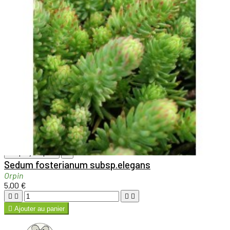

Aperçu rapide

Sedum fosterianum subsp.elegans
Orpin
5,00 €





Ajouter au panier