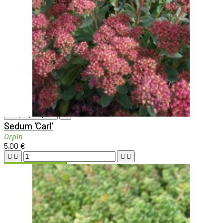

Aperçu rapide

Sedum 'Carl'
Orpin
5,00 €





Ajouter au panier