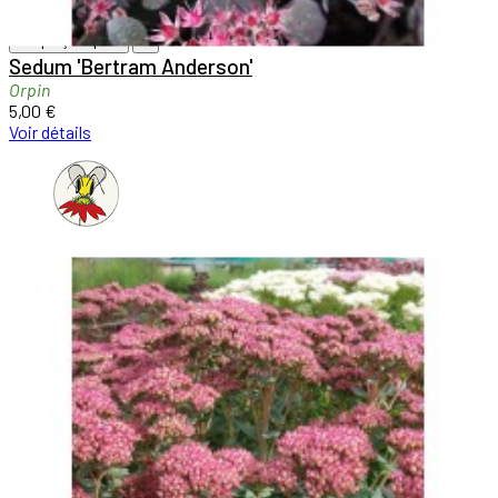

Aperçu rapide

Sedum 'Bertram Anderson'
Orpin
5,00 €
Voir détails