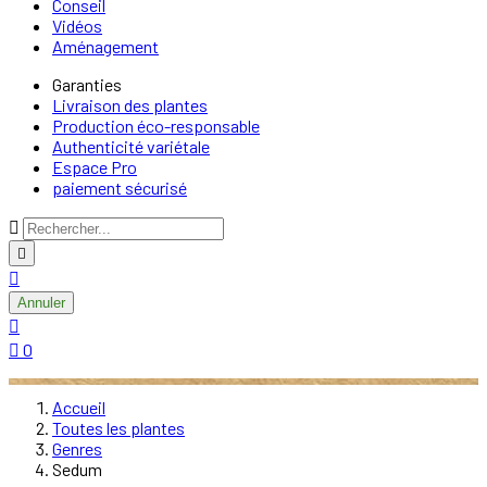
Conseil
Vidéos
Aménagement
Garanties
Livraison des plantes
Production éco-responsable
Authenticité variétale
Espace Pro
paiement sécurisé



Annuler


0
Accueil
Toutes les plantes
Genres
Sedum