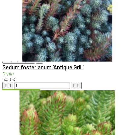

Aperçu rapide

Sedum fosterianum 'Antique Grill'
Orpin
5,00 €





Ajouter au panier