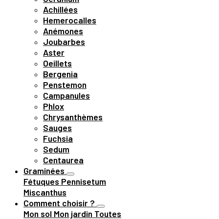
Achillées
Hemerocalles
Anémones
Joubarbes
Aster
Oeillets
Bergenia
Penstemon
Campanules
Phlox
Chrysanthèmes
Sauges
Fuchsia
Sedum
Centaurea
Graminées
Fétuques
Pennisetum
Miscanthus
Comment choisir ?
Mon sol
Mon jardin
Toutes