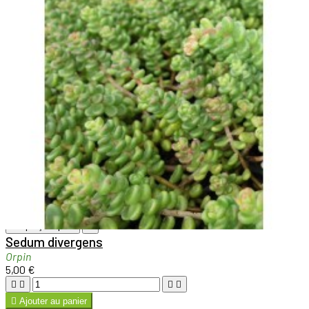

Aperçu rapide

Sedum divergens
Orpin
5,00 €





Ajouter au panier