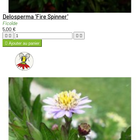

Aperçu rapide

Delosperma 'Fire Spinner'
Ficoïde
5,00 €





Ajouter au panier