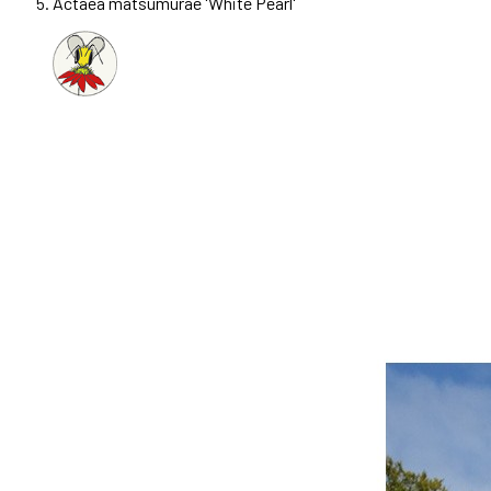
Actaea matsumurae 'White Pearl'