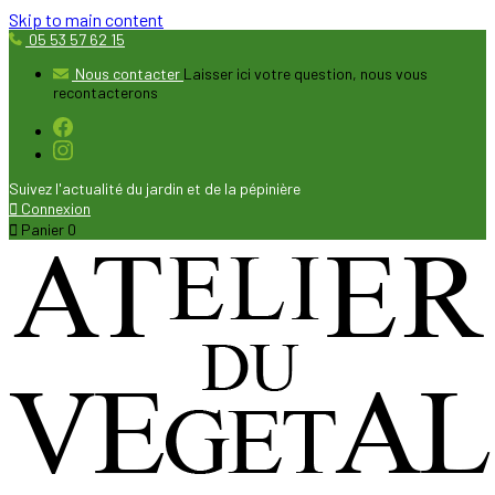
Skip to main content
05 53 57 62 15
Nous contacter
Laisser ici votre question, nous vous
recontacterons
Suivez l'actualité du jardin et de la pépinière

Connexion

Panier
0