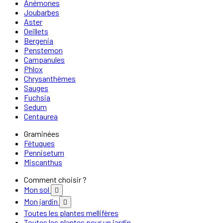
Anémones
Joubarbes
Aster
Oeillets
Bergenia
Penstemon
Campanules
Phlox
Chrysanthèmes
Sauges
Fuchsia
Sedum
Centaurea
Graminées
Fétuques
Pennisetum
Miscanthus
Comment choisir ?
Mon sol

Mon jardin

Toutes les plantes mellifères
Toutes les plantes pour un jardin