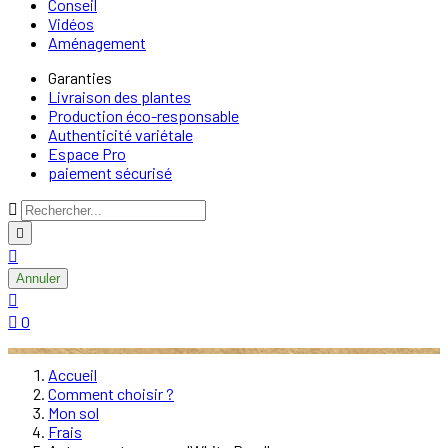
Conseil
Vidéos
Aménagement
Garanties
Livraison des plantes
Production éco-responsable
Authenticité variétale
Espace Pro
paiement sécurisé



Annuler


0
Accueil
Comment choisir ?
Mon sol
Frais