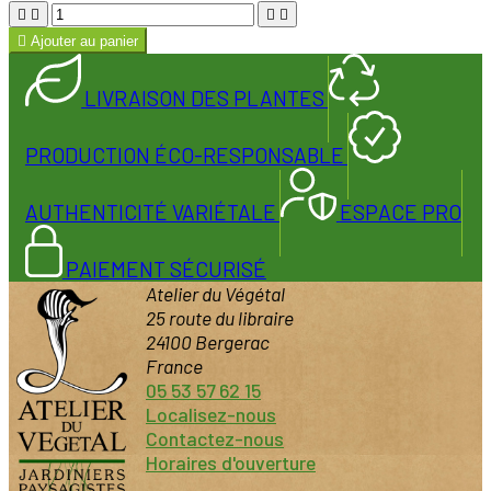





Ajouter au panier
LIVRAISON DES PLANTES
PRODUCTION ÉCO-RESPONSABLE
AUTHENTICITÉ VARIÉTALE
ESPACE PRO
PAIEMENT SÉCURISÉ
Atelier du Végétal
25 route du libraire
24100 Bergerac
France
05 53 57 62 15
Localisez-nous
Contactez-nous
Horaires d'ouverture