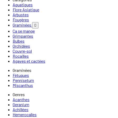
Aquatiques
Flore Asiatique
Arbustes
Fougères
Graminées

Ça se mange
Grimpantes
Bulbes
Orchidées
Couvre-sol
Rocailles
Agaves et cactées
Graminées
Fétuques
Pennisetum
Miscanthus
Genres
Acanthes
Geranium
Achillées
Hemerocalles