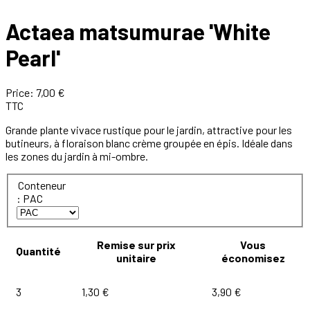
Actaea matsumurae 'White
Pearl'
Price:
7,00 €
TTC
Grande plante vivace rustique pour le jardin, attractive pour les
butineurs, à floraison blanc crème groupée en épis. Idéale dans
les zones du jardin à mi-ombre.
Conteneur
: PAC
Remise sur prix
Vous
Quantité
unitaire
économisez
3
1,30 €
3,90 €