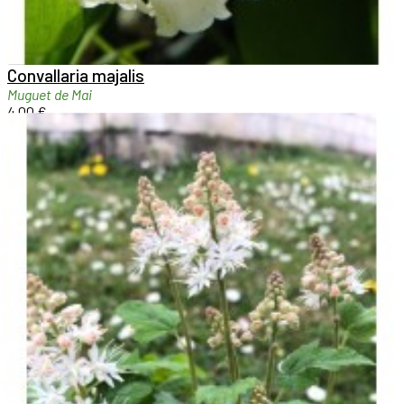

Aperçu rapide

Convallaria majalis
Muguet de Mai
4,00 €
Voir détails