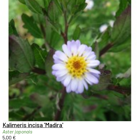

Aperçu rapide

Kalimeris incisa 'Madira'
Aster japonais
5,00 €