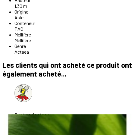
Hauteur
1.30 m
Origine
Asie
Conteneur
PAC
Mellifère
Mellifère
Genre
Actaea
Les clients qui ont acheté ce produit ont
également acheté...
Rupture de stock