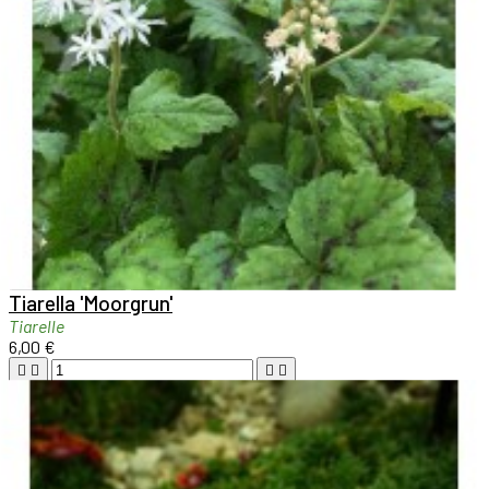

Aperçu rapide

Tiarella 'Moorgrun'
Tiarelle
6,00 €





Ajouter au panier