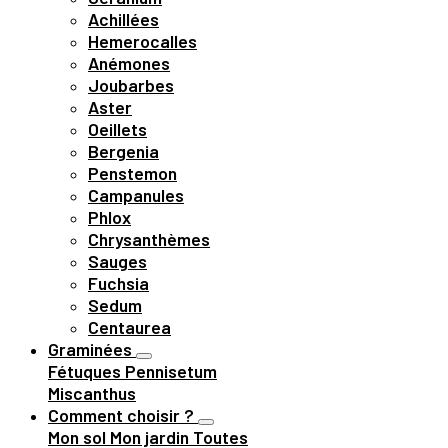
Achillées
Hemerocalles
Anémones
Joubarbes
Aster
Oeillets
Bergenia
Penstemon
Campanules
Phlox
Chrysanthèmes
Sauges
Fuchsia
Sedum
Centaurea
Graminées
Fétuques
Pennisetum
Miscanthus
Comment choisir ?
Mon sol
Mon jardin
Toutes