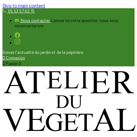
Skip to main content
05 53 57 62 15
Nous contacter
Laisser ici votre question, nous vous
recontacterons
Suivez l'actualité du jardin et de la pépinière

Connexion

Panier
0