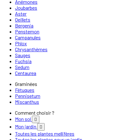
Anémones
Joubarbes
Aster
Oeillets
Bergenia
Penstemon
Campanules
Phlox
Chrysanthèmes
Sauges
Fuchsia
Sedum
Centaurea
Graminées
Fétuques
Pennisetum
Miscanthus
Comment choisir ?
Mon sol

Mon jardin

Toutes les plantes mellifères
Toutes les plantes pour un jardin