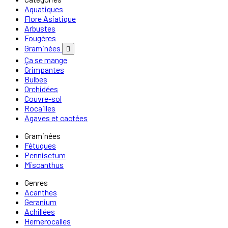
Aquatiques
Flore Asiatique
Arbustes
Fougères
Graminées

Ça se mange
Grimpantes
Bulbes
Orchidées
Couvre-sol
Rocailles
Agaves et cactées
Graminées
Fétuques
Pennisetum
Miscanthus
Genres
Acanthes
Geranium
Achillées
Hemerocalles