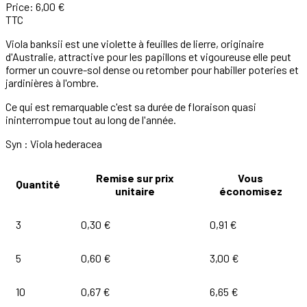
Price:
6,00 €
TTC
Viola banksii est une violette à feuilles de lierre, originaire
d'Australie, attractive pour les papillons et vigoureuse elle peut
former un couvre-sol dense ou retomber pour habiller poteries et
jardinières à l'ombre.
Ce qui est remarquable c'est sa durée de floraison quasi
ininterrompue tout au long de l'année.
Syn : Viola hederacea
Remise sur prix
Vous
Quantité
unitaire
économisez
3
0,30 €
0,91 €
5
0,60 €
3,00 €
10
0,67 €
6,65 €