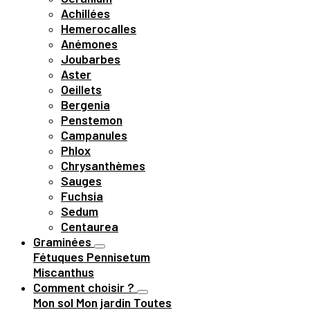
Achillées
Hemerocalles
Anémones
Joubarbes
Aster
Oeillets
Bergenia
Penstemon
Campanules
Phlox
Chrysanthèmes
Sauges
Fuchsia
Sedum
Centaurea
Graminées
Fétuques
Pennisetum
Miscanthus
Comment choisir ?
Mon sol
Mon jardin
Toutes