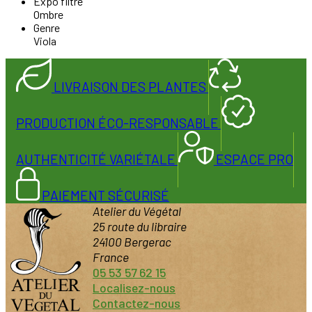
Expo filtre
Ombre
Genre
Viola
LIVRAISON DES PLANTES
PRODUCTION ÉCO-RESPONSABLE
AUTHENTICITÉ VARIÉTALE
ESPACE PRO
PAIEMENT SÉCURISÉ
Atelier du Végétal
25 route du libraire
24100 Bergerac
France
05 53 57 62 15
Localisez-nous
Contactez-nous