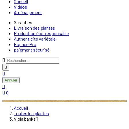
Conseil
Vidéos
Aménagement
Garanties
Livraison des plantes
Production éco-responsable
Authenticité variétale
Espace Pro
paiement sécurisé



Annuler


0
Accueil
Toutes les plantes
Viola banksii