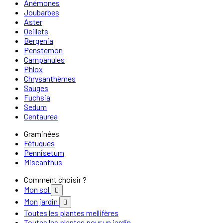
Anémones
Joubarbes
Aster
Oeillets
Bergenia
Penstemon
Campanules
Phlox
Chrysanthèmes
Sauges
Fuchsia
Sedum
Centaurea
Graminées
Fétuques
Pennisetum
Miscanthus
Comment choisir ?
Mon sol

Mon jardin

Toutes les plantes mellifères
Toutes les plantes pour un jardin