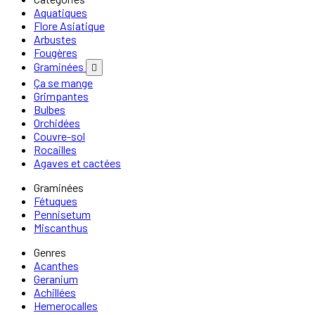
Aquatiques
Flore Asiatique
Arbustes
Fougères
Graminées

Ça se mange
Grimpantes
Bulbes
Orchidées
Couvre-sol
Rocailles
Agaves et cactées
Graminées
Fétuques
Pennisetum
Miscanthus
Genres
Acanthes
Geranium
Achillées
Hemerocalles