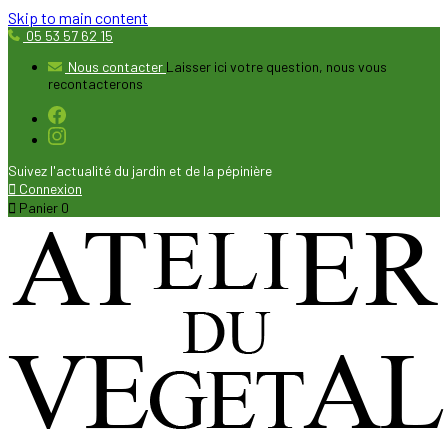
Skip to main content
05 53 57 62 15
Nous contacter
Laisser ici votre question, nous vous
recontacterons
Suivez l'actualité du jardin et de la pépinière

Connexion

Panier
0