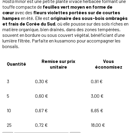
Hosta minor
est une petite plante vivace herbacée formant une
touffe compacte de
feuilles vert moyen en forme de
cœur
avec des
fleurs violettes portées sur de courtes
hampes
en été. Elle est
originaire des sous-bois ombragés
et frais de Corée du Sud
, où elle pousse sur des sols riches en
matière organique, bien drainés, dans des zones tempérées,
souvent en bordure ou sous couvert végétal, bénéficiant d'une
lumière filtrée. Parfaite en kusamono pour accompagner les
bonsaïs.
Remise sur prix
Vous
Quantité
unitaire
économisez
3
0,30 €
0,91 €
5
0,60 €
3,00 €
10
0,67 €
6,65 €
25
0,72 €
18,00 €