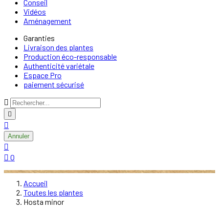
Conseil
Vidéos
Aménagement
Garanties
Livraison des plantes
Production éco-responsable
Authenticité variétale
Espace Pro
paiement sécurisé



Annuler


0
Accueil
Toutes les plantes
Hosta minor