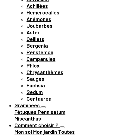
Achillées
Hemerocalles
Anémones
Joubarbes
Aster
Oeillets
Bergenia
Penstemon
Campanules
Phlox
Chrysanthèmes
Sauges
Fuchsia
Sedum
Centaurea
Graminées
Fétuques
Pennisetum
Miscanthus
Comment choisir ?
Mon sol
Mon jardin
Toutes