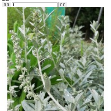





Ajouter au panier