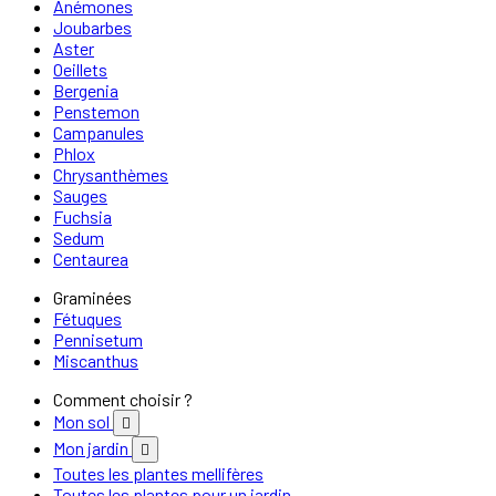
Anémones
Joubarbes
Aster
Oeillets
Bergenia
Penstemon
Campanules
Phlox
Chrysanthèmes
Sauges
Fuchsia
Sedum
Centaurea
Graminées
Fétuques
Pennisetum
Miscanthus
Comment choisir ?
Mon sol

Mon jardin

Toutes les plantes mellifères
Toutes les plantes pour un jardin