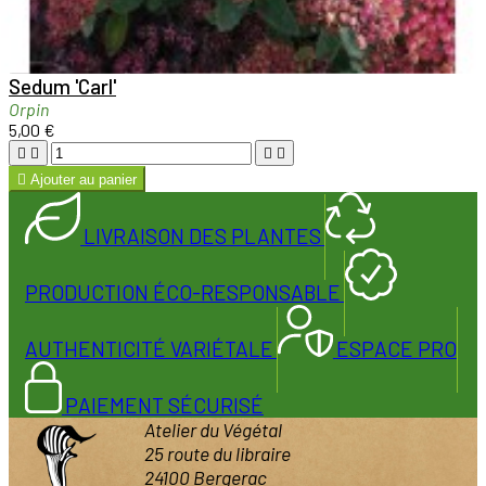

Aperçu rapide

Sedum 'Carl'
Orpin
5,00 €





Ajouter au panier
LIVRAISON DES PLANTES
PRODUCTION ÉCO-RESPONSABLE
AUTHENTICITÉ VARIÉTALE
ESPACE PRO
PAIEMENT SÉCURISÉ
Atelier du Végétal
25 route du libraire
24100 Bergerac