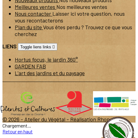
Nouveaux produits
Nos nouveaux produits
Meilleures ventes
Nos meilleures ventes
Nous contacter
Laisser ici votre question, nous
vous recontacterons
Plan du site
Vous êtes perdu ? Trouvez ce que vous
cherchez
LIENS
Toggle liens links

Hortus focus, le jardin 360°
GARDEN FAB
L'art des jardins et du paysage
© 2026 - Atelier du Végétal -
Réalisation Rhonalpcom
Chargement...
Retour en haut