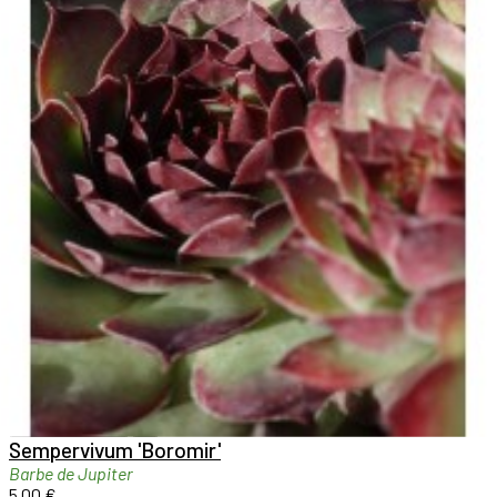

Aperçu rapide

Sempervivum 'Boromir'
Barbe de Jupiter
5,00 €