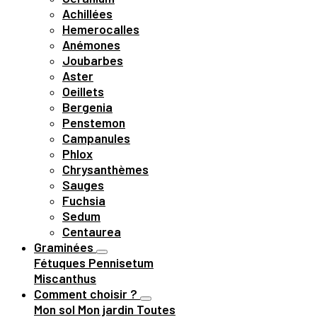
Achillées
Hemerocalles
Anémones
Joubarbes
Aster
Oeillets
Bergenia
Penstemon
Campanules
Phlox
Chrysanthèmes
Sauges
Fuchsia
Sedum
Centaurea
Graminées
Fétuques
Pennisetum
Miscanthus
Comment choisir ?
Mon sol
Mon jardin
Toutes