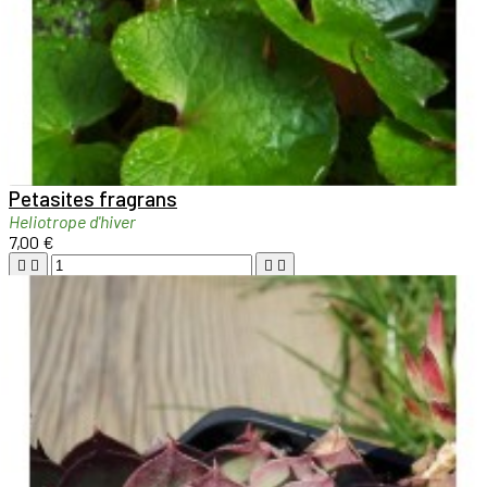

Aperçu rapide

Petasites fragrans
Heliotrope d'hiver
7,00 €





Ajouter au panier