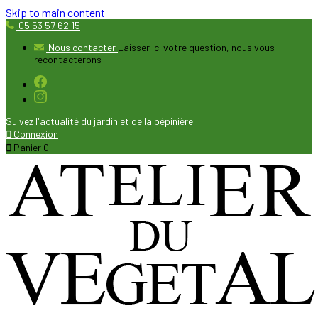
Skip to main content
05 53 57 62 15
Nous contacter
Laisser ici votre question, nous vous
recontacterons
Suivez l'actualité du jardin et de la pépinière

Connexion

Panier
0