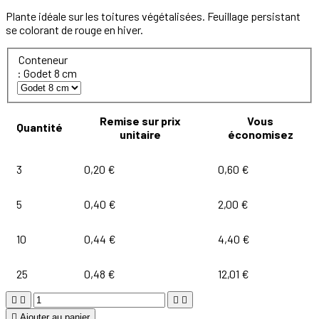
Plante idéale sur les toitures végétalisées. Feuillage persistant
se colorant de rouge en hiver.
Conteneur
: Godet 8 cm
Remise sur prix
Vous
Quantité
unitaire
économisez
3
0,20 €
0,60 €
5
0,40 €
2,00 €
10
0,44 €
4,40 €
25
0,48 €
12,01 €





Ajouter au panier