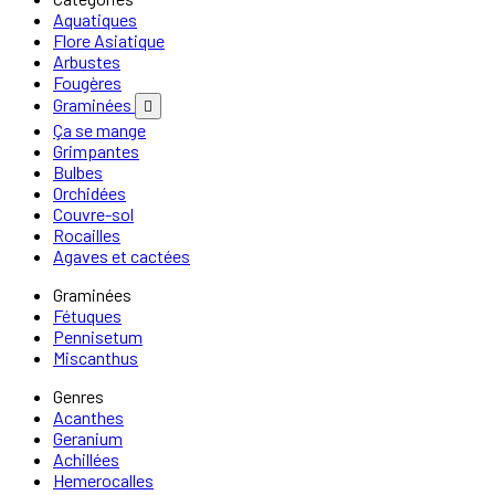
Aquatiques
Flore Asiatique
Arbustes
Fougères
Graminées

Ça se mange
Grimpantes
Bulbes
Orchidées
Couvre-sol
Rocailles
Agaves et cactées
Graminées
Fétuques
Pennisetum
Miscanthus
Genres
Acanthes
Geranium
Achillées
Hemerocalles