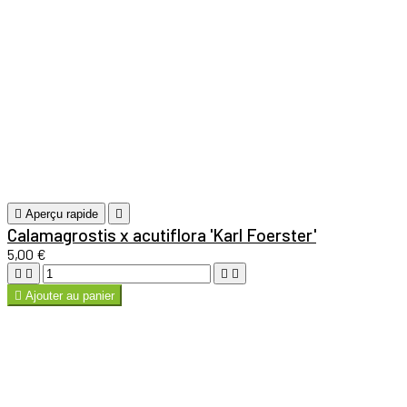

Aperçu rapide

Salvia darcyi
Sauge
6,00 €





Ajouter au panier

Aperçu rapide

Coreopsis grandiflora 'Sonnenkind'
4,00 €





Ajouter au panier
LIVRAISON DES PLANTES