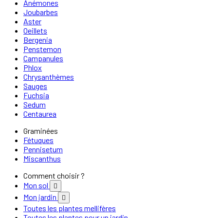
Anémones
Joubarbes
Aster
Oeillets
Bergenia
Penstemon
Campanules
Phlox
Chrysanthèmes
Sauges
Fuchsia
Sedum
Centaurea
Graminées
Fétuques
Pennisetum
Miscanthus
Comment choisir ?
Mon sol

Mon jardin

Toutes les plantes mellifères
Toutes les plantes pour un jardin