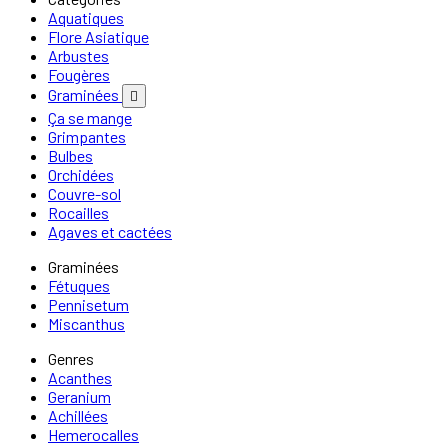
Aquatiques
Flore Asiatique
Arbustes
Fougères
Graminées

Ça se mange
Grimpantes
Bulbes
Orchidées
Couvre-sol
Rocailles
Agaves et cactées
Graminées
Fétuques
Pennisetum
Miscanthus
Genres
Acanthes
Geranium
Achillées
Hemerocalles