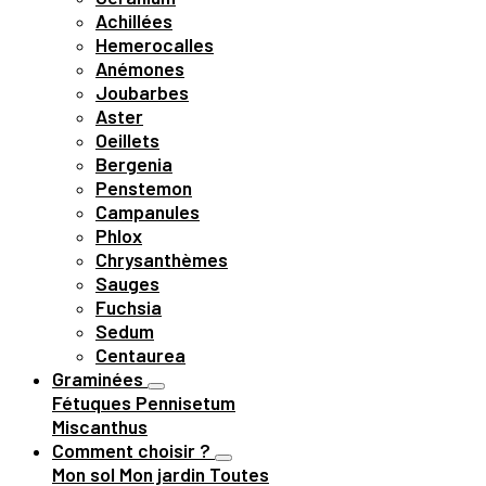
Achillées
Hemerocalles
Anémones
Joubarbes
Aster
Oeillets
Bergenia
Penstemon
Campanules
Phlox
Chrysanthèmes
Sauges
Fuchsia
Sedum
Centaurea
Graminées
Fétuques
Pennisetum
Miscanthus
Comment choisir ?
Mon sol
Mon jardin
Toutes