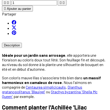





Ajouter au panier
Partager
Description
Idéale pour un jardin sans arrosage
, elle apportera une
floraison au coloris doux tout l'été. Son feuillage fin et découpé,
au niveau du sol donne à la plante une silhouette de bouquet en
été et en début d'automne.
Son coloris mauve lilas s'associera très bien dans
un massif
harmonieux en camaïeux de rose
. Nous l'aimons en
compagnie de
Centaurea simplicicaulis
,
Dianthus
gratanopolitanus 'Blauigel'
ou
Stachys byzantina 'Sheila Mc
Queen'
par exemple.
Comment planter l'Achillée 'Lilac