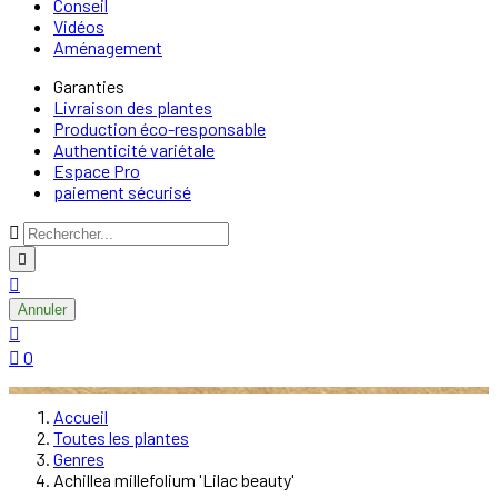
Conseil
Vidéos
Aménagement
Garanties
Livraison des plantes
Production éco-responsable
Authenticité variétale
Espace Pro
paiement sécurisé



Annuler


0
Accueil
Toutes les plantes
Genres
Achillea millefolium 'Lilac beauty'