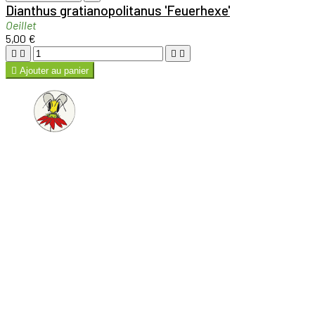
CATÉGORIES
Toggle catégories links

Autres produits
Comment choisir ?
Utilisez les filtres des catégories
pour trouver la bonne plante pour le bon endroit.
Coup de coeur
Toutes les plantes
Retrouvez ici toutes les plantes
produites dans notre pépinière à Bergerac (24). Une
large gamme dans laquelle vous trouverez en
utilisant la colonne de tri à gauche LA BONNE
PLANTE POUR LE BON ENDROIT.
MON COMPTE
Toggle mon compte links

Mes commandes
Mes avoirs
Mes adresses