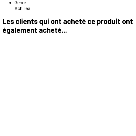
Genre
Achillea
Les clients qui ont acheté ce produit ont
également acheté...

Aperçu rapide

Calamagrostis x acutiflora 'Karl Foerster'
5,00 €





Ajouter au panier

Aperçu rapide

Dianthus gratianopolitanus 'Feuerhexe'
Oeillet
5,00 €





Ajouter au panier