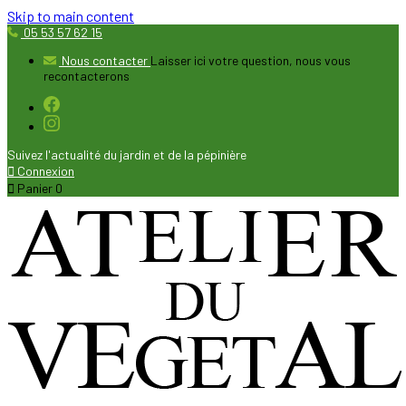
Skip to main content
05 53 57 62 15
Nous contacter
Laisser ici votre question, nous vous
recontacterons
Suivez l'actualité du jardin et de la pépinière

Connexion

Panier
0