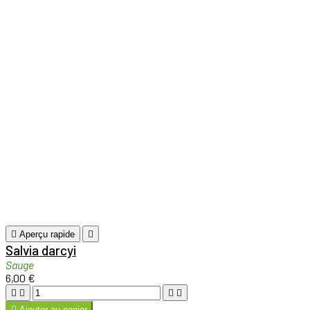
Mes informations personnelles
Mes bons de reduction
INFORMATIONS
Toggle informations links

Conditions Générales de Vente
Nos conditions
d'utilisation
Livraison des plantes
Conditions de livraison de vos
plantes vivaces en quelques jours
Promotions
Nos promotions
Nouveaux produits
Nos nouveaux produits
Meilleures ventes
Nos meilleures ventes
Nous contacter
Laisser ici votre question, nous
vous recontacterons
Plan du site
Vous êtes perdu ? Trouvez ce que vous
cherchez
LIENS
Toggle liens links

Hortus focus, le jardin 360°
GARDEN FAB