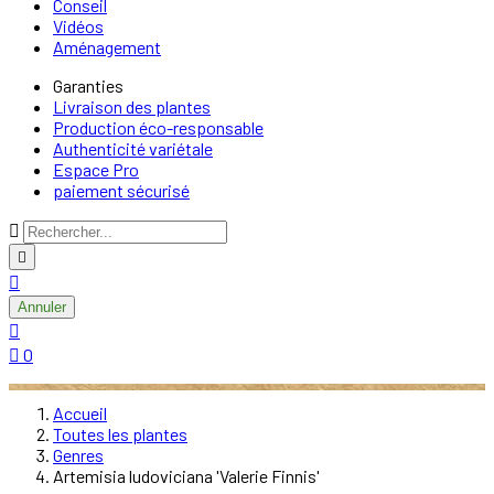
Conseil
Vidéos
Aménagement
Garanties
Livraison des plantes
Production éco-responsable
Authenticité variétale
Espace Pro
paiement sécurisé



Annuler


0
Accueil
Toutes les plantes
Genres
Artemisia ludoviciana 'Valerie Finnis'