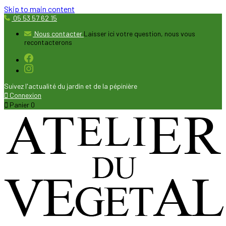
Skip to main content
05 53 57 62 15
Nous contacter
Laisser ici votre question, nous vous
recontacterons
Suivez l'actualité du jardin et de la pépinière

Connexion

Panier
0