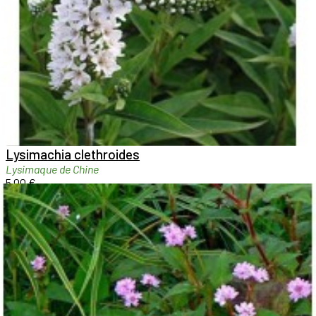

Aperçu rapide

Lysimachia clethroides
Lysimaque de Chine
5,00 €
Voir détails