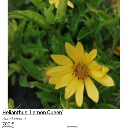

Aperçu rapide

Helianthus 'Lemon Queen'
Soleil vivace
7,00 €