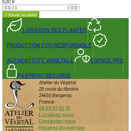
6,00 €





Ajouter au panier
LIVRAISON DES PLANTES
PRODUCTION ÉCO-RESPONSABLE
AUTHENTICITÉ VARIÉTALE
ESPACE PRO
PAIEMENT SÉCURISÉ
Atelier du Végétal
25 route du libraire
24100 Bergerac
France
05 53 57 62 15
Localisez-nous
Contactez-nous
Horaires d'ouverture