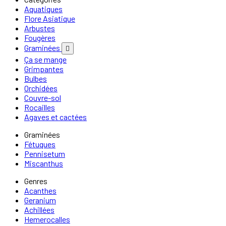
Aquatiques
Flore Asiatique
Arbustes
Fougères
Graminées

Ça se mange
Grimpantes
Bulbes
Orchidées
Couvre-sol
Rocailles
Agaves et cactées
Graminées
Fétuques
Pennisetum
Miscanthus
Genres
Acanthes
Geranium
Achillées
Hemerocalles