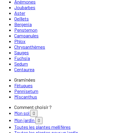
Anémones
Joubarbes
Aster
Oeillets
Bergenia
Penstemon
Campanules
Phlox
Chrysanthèmes
Sauges
Fuchsia
Sedum
Centaurea
Graminées
Fétuques
Pennisetum
Miscanthus
Comment choisir ?
Mon sol

Mon jardin

Toutes les plantes mellifères
Toutes les plantes pour un jardin