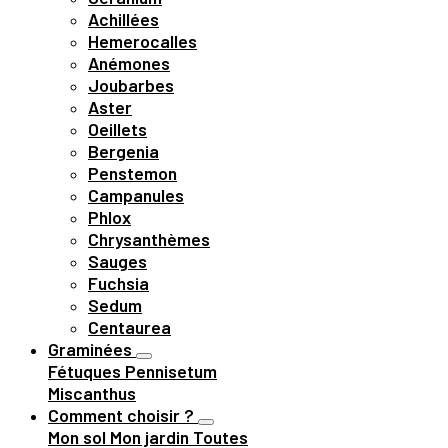
Achillées
Hemerocalles
Anémones
Joubarbes
Aster
Oeillets
Bergenia
Penstemon
Campanules
Phlox
Chrysanthèmes
Sauges
Fuchsia
Sedum
Centaurea
Graminées
Fétuques
Pennisetum
Miscanthus
Comment choisir ?
Mon sol
Mon jardin
Toutes