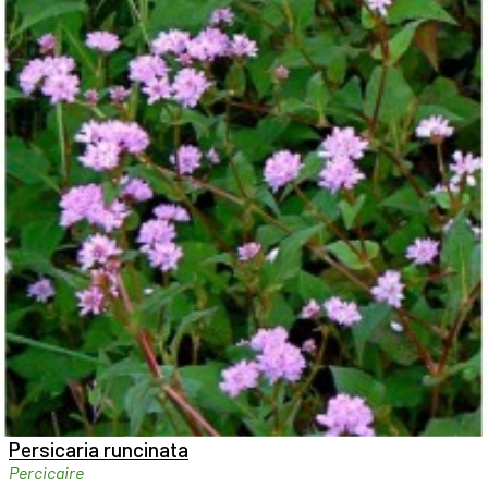

Aperçu rapide

Persicaria runcinata
Percicaire