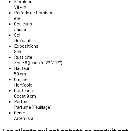
Floraison
VII - IX
Période de floraison
été
Couleur(s)
Jaune
Sol
Drainant
Expositions
Soleil
Rusticité
Zone 6 (jusqu'à -22°/-17°)
Hauteur
50 cm
Origine
Horticole
Conteneur
Godet 9 cm
Parfum
Parfumé (Feuillage)
Genre
Artemisia
Les clients qui ont acheté ce produit ont