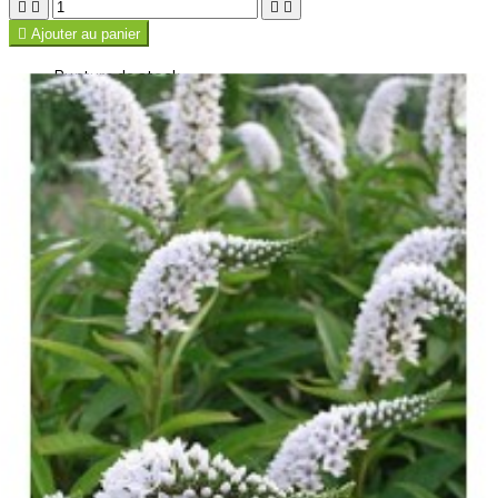





Ajouter au panier
Rupture de stock