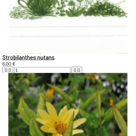

Aperçu rapide

Strobilanthes nutans
6,00 €





Ajouter au panier